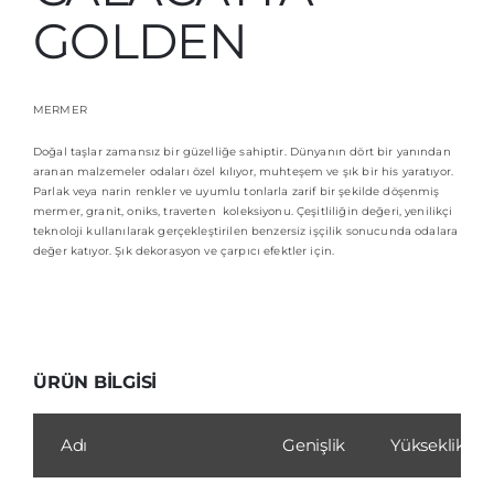
GOLDEN
İletişim
MERMER
Doğal taşlar zamansız bir güzelliğe sahiptir. Dünyanın dört bir yanından
aranan malzemeler odaları özel kılıyor, muhteşem ve şık bir his yaratıyor.
Parlak veya narin renkler ve uyumlu tonlarla zarif bir şekilde döşenmiş
mermer, granit, oniks, traverten koleksiyonu. Çeşitliliğin değeri, yenilikçi
teknoloji kullanılarak gerçekleştirilen benzersiz işçilik sonucunda odalara
değer katıyor. Şık dekorasyon ve çarpıcı efektler için.
ÜRÜN BİLGİSİ
Adı
Genişlik
Yükseklik